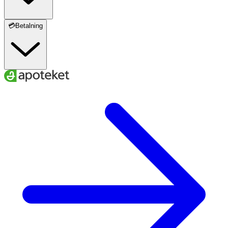
💳Betalning