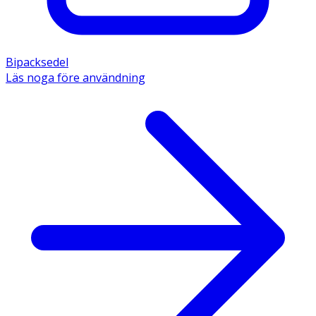
Bipacksedel
Läs noga före användning