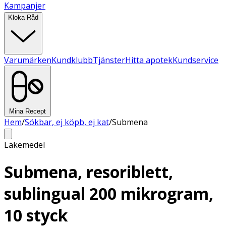
Kampanjer
Kloka Råd
Varumärken
Kundklubb
Tjänster
Hitta apotek
Kundservice
Mina Recept
Hem
/
Sökbar, ej köpb, ej kat
/
Submena
Läkemedel
Submena, resoriblett,
sublingual 200 mikrogram,
10 styck