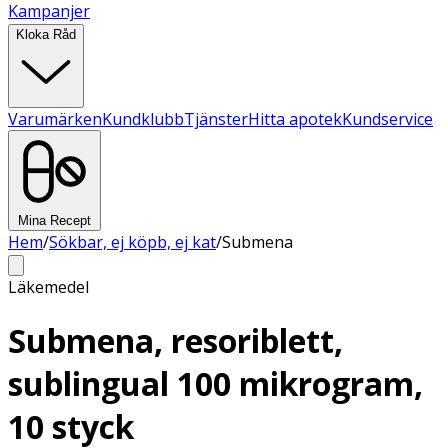
Kampanjer
Kloka Råd
Varumärken
Kundklubb
Tjänster
Hitta apotek
Kundservice
Mina Recept
Hem
/
Sökbar, ej köpb, ej kat
/
Submena
Läkemedel
Submena, resoriblett,
sublingual 100 mikrogram,
10 styck