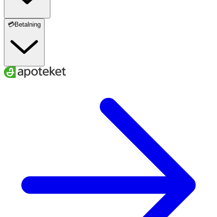
💳Betalning