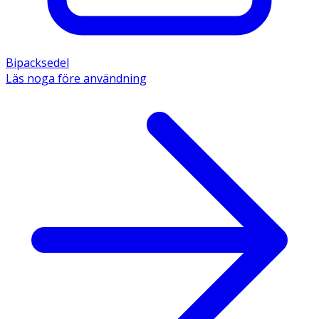
Bipacksedel
Läs noga före användning