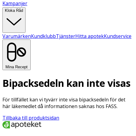
Kampanjer
Kloka Råd
Varumärken
Kundklubb
Tjänster
Hitta apotek
Kundservice
Mina Recept
Bipacksedeln kan inte visas
För tillfället kan vi tyvärr inte visa bipacksedeln för det
här läkemedlet då informationen saknas hos FASS.
Tillbaka till produktsidan