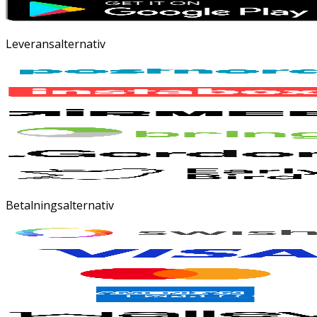
Leveransalternativ
Betalningsalternativ