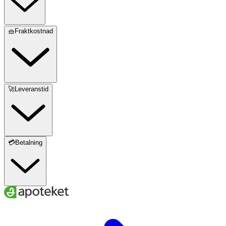
🧺Fraktkostnad
🚀Leveranstid
💳Betalning