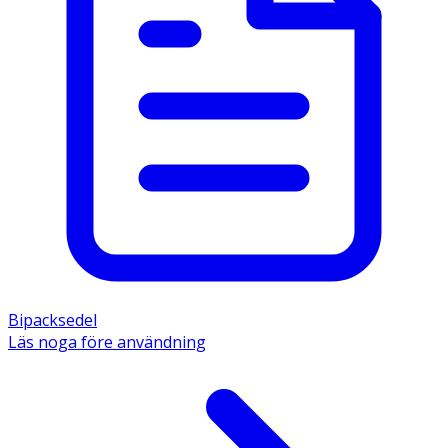
Bipacksedel
Läs noga före användning