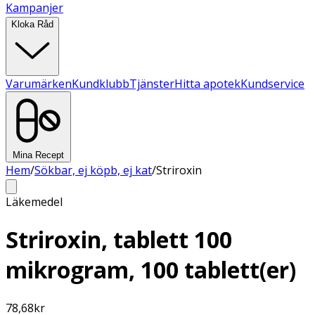
Kampanjer
Kloka Råd
Varumärken
Kundklubb
Tjänster
Hitta apotek
Kundservice
Mina Recept
Hem
/
Sökbar, ej köpb, ej kat
/
Striroxin
Läkemedel
Striroxin, tablett 100
mikrogram, 100 tablett(er)
78,68
kr