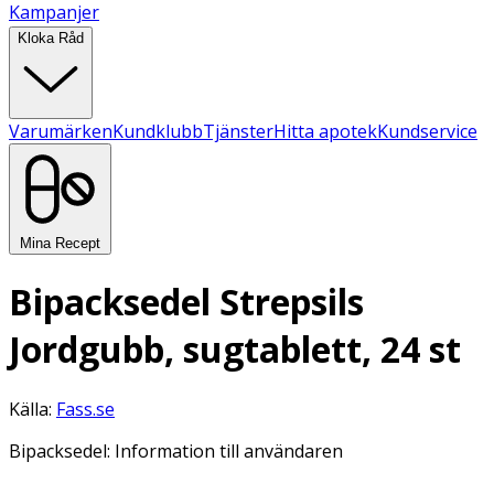
Kampanjer
Kloka Råd
Varumärken
Kundklubb
Tjänster
Hitta apotek
Kundservice
Mina Recept
Bipacksedel Strepsils
Jordgubb, sugtablett, 24 st
Källa:
Fass.se
Bipacksedel: Information till användaren