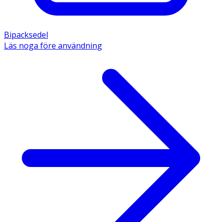
Bipacksedel
Läs noga före användning