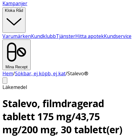
Kampanjer
Kloka Råd
Varumärken
Kundklubb
Tjänster
Hitta apotek
Kundservice
Mina Recept
Hem
/
Sökbar, ej köpb, ej kat
/
Stalevo®
Läkemedel
Stalevo, filmdragerad
tablett 175 mg/43,75
mg/200 mg, 30 tablett(er)