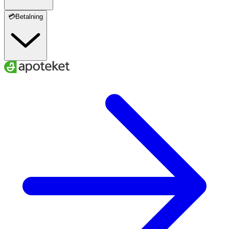
💳Betalning