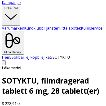
Kampanjer
Kloka Råd
Varumärken
Kundklubb
Tjänster
Hitta apotek
Kundservice
Mina Recept
Hem
/
Sökbar, ej köpb, ej kat
/
SOTYKTU
Läkemedel
SOTYKTU, filmdragerad
tablett 6 mg, 28 tablett(er)
8 228,91
kr