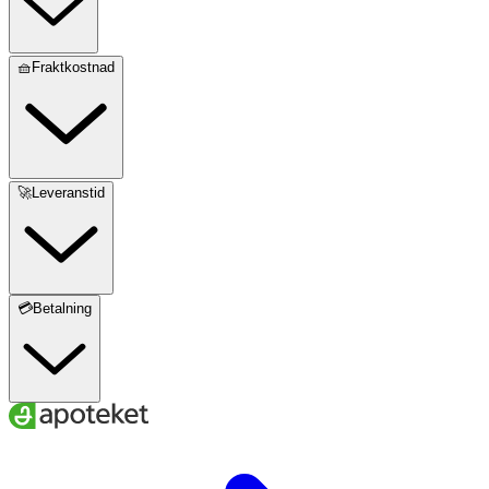
🧺Fraktkostnad
🚀Leveranstid
💳Betalning