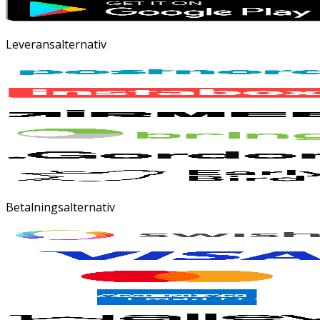
Leveransalternativ
Betalningsalternativ