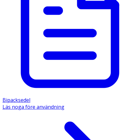
Bipacksedel
Läs noga före användning