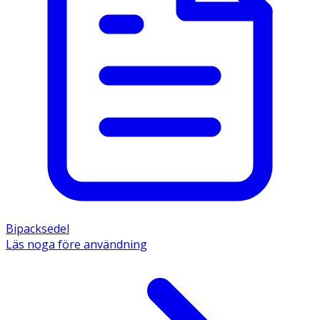
Bipacksedel
Läs noga före användning