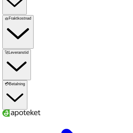
🧺Fraktkostnad
🚀Leveranstid
💳Betalning