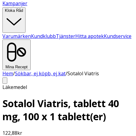
Kampanjer
Kloka Råd
Varumärken
Kundklubb
Tjänster
Hitta apotek
Kundservice
Mina Recept
Hem
/
Sökbar, ej köpb, ej kat
/
Sotalol Viatris
Läkemedel
Sotalol Viatris, tablett 40
mg, 100 x 1 tablett(er)
122,88
kr