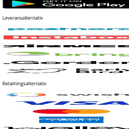
Leveransalternativ
Betalningsalternativ