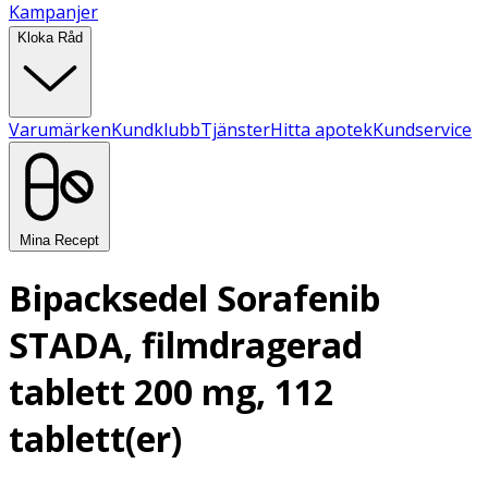
Kampanjer
Kloka Råd
Varumärken
Kundklubb
Tjänster
Hitta apotek
Kundservice
Mina Recept
Bipacksedel Sorafenib
STADA, filmdragerad
tablett 200 mg, 112
tablett(er)