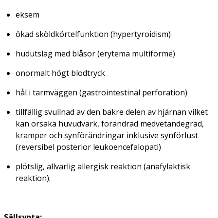
eksem
ökad sköldkörtelfunktion (
hypertyroidism
)
hudutslag med blåsor
(erytema multiforme)
onormalt högt blodtryck
hål i tarmväggen
(gastrointestinal perforation)
tillfällig svullnad av den bakre delen av hjärnan vilket
kan orsaka huvudvärk, förändrad medvetandegrad,
kramper och synförändringar inklusive synförlust
(reversibel posterior leukoencefalopati)
plötslig, allvarlig allergisk reaktion
(anafylaktisk
reaktion)
.
Sällsynta: