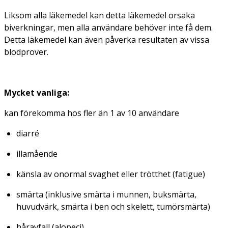
Liksom alla läkemedel kan detta läkemedel orsaka
biverkningar, men alla användare behöver inte få dem.
Detta läkemedel kan även påverka resultaten av vissa
blodprover.
Mycket vanliga:
kan förekomma hos fler än 1 av 10 användare
diarré
illamående
känsla av onormal svaghet eller trötthet (
fatigue
)
smärta (inklusive smärta i munnen, buksmärta,
huvudvärk, smärta i ben och skelett, tumörsmärta)
håravfall (
alopeci
)