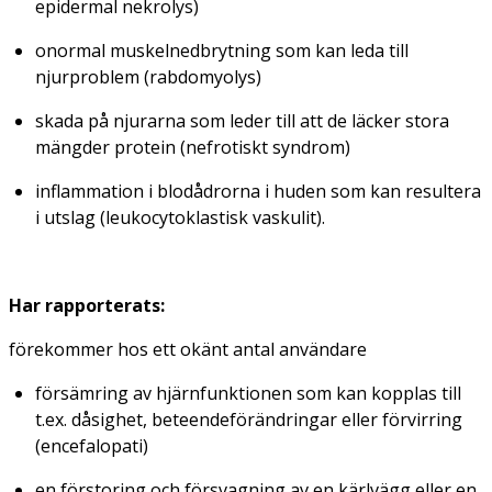
epidermal nekrolys)
onormal muskelnedbrytning som kan leda till
njurproblem
(rabdomyolys)
skada på njurarna som leder till att de läcker stora
mängder protein
(nefrotiskt syndrom)
inflammation i blodådrorna i huden som kan resultera
i utslag
(leukocytoklastisk vaskulit)
.
Har rapporterats:
förekommer hos ett okänt antal användare
försämring av hjärnfunktionen som kan kopplas till
t.ex. dåsighet, beteendeförändringar eller förvirring
(encefalopati)
en förstoring och försvagning av en kärlvägg eller en