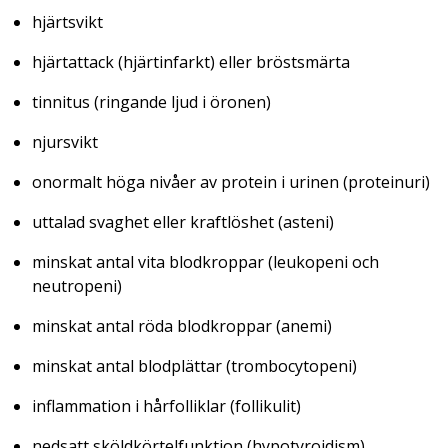
hjärtsvikt
hjärtattack
(hjärtinfarkt)
eller bröstsmärta
tinnitus (
ringande ljud i öronen
)
njursvikt
onormalt höga nivåer av protein i urinen
(proteinuri)
uttalad svaghet eller kraftlöshet
(asteni)
minskat antal vita blodkroppar
(leukopeni och
neutropeni)
minskat antal röda blodkroppar
(anemi)
minskat antal blodplättar (
trombocytopeni
)
inflammation i hårfolliklar
(follikulit)
nedsatt sköldkörtelfunktion
(hypotyroidism)