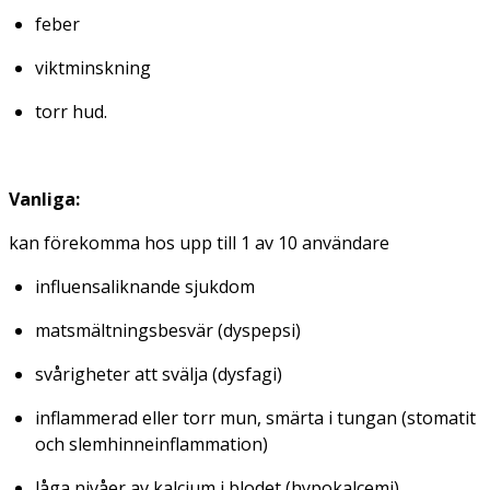
feber
viktminskning
torr hud.
Vanliga:
kan förekomma hos upp till 1 av 10 användare
influensaliknande sjukdom
matsmältningsbesvär (
dyspepsi
)
svårigheter att svälja (
dysfagi
)
inflammerad eller torr mun, smärta i tungan (
stomatit
och slemhinneinflammation
)
låga nivåer av kalcium i blodet (
hypokalcemi
)