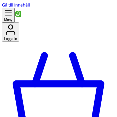
Gå till innehåll
Meny
Logga in