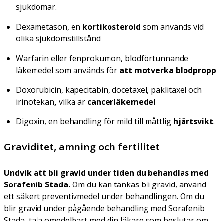
sjukdomar.
Dexametason, en
kortikosteroid
som används vid
olika sjukdomstillstånd
Warfarin eller fenprokumon, blodförtunnande
läkemedel som används för
att motverka blodpropp
Doxorubicin, kapecitabin, docetaxel, paklitaxel och
irinotekan
,
vilka är
cancerläkemedel
Digoxin, en behandling för mild till måttlig
hjärtsvikt
.
Graviditet, amning och fertilitet
Undvik att bli gravid under tiden du behandlas med
Sorafenib Stada.
Om du kan tänkas bli gravid, använd
ett säkert preventivmedel under behandlingen. Om du
blir gravid under pågående behandling med Sorafenib
Stada, tala omedelbart med din läkare som beslutar om