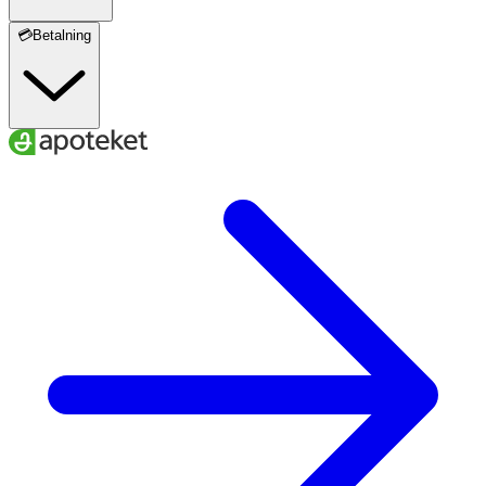
💳Betalning