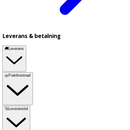
Leverans & betalning
🚚Leverans
🧺Fraktkostnad
🚀Leveranstid