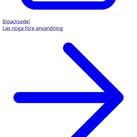
Bipacksedel
Läs noga före användning