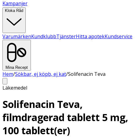
Kampanjer
Kloka Råd
Varumärken
Kundklubb
Tjänster
Hitta apotek
Kundservice
Mina Recept
Hem
/
Sökbar, ej köpb, ej kat
/
Solifenacin Teva
Läkemedel
Solifenacin Teva,
filmdragerad tablett 5 mg,
100 tablett(er)