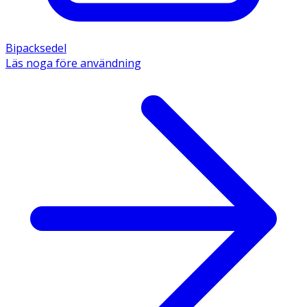
Bipacksedel
Läs noga före användning