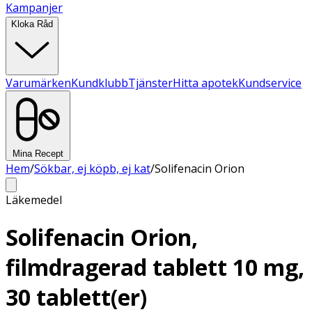
Kampanjer
Kloka Råd
Varumärken
Kundklubb
Tjänster
Hitta apotek
Kundservice
Mina Recept
Hem
/
Sökbar, ej köpb, ej kat
/
Solifenacin Orion
Läkemedel
Solifenacin Orion,
filmdragerad tablett 10 mg,
30 tablett(er)