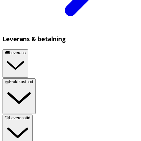
Leverans & betalning
🚚Leverans
🧺Fraktkostnad
🚀Leveranstid