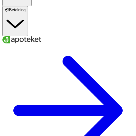
💳Betalning