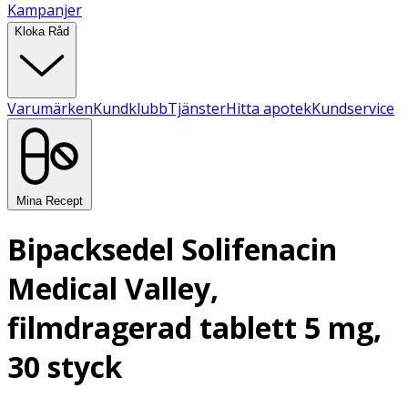
Kampanjer
Kloka Råd
Varumärken
Kundklubb
Tjänster
Hitta apotek
Kundservice
Mina Recept
Bipacksedel Solifenacin
Medical Valley,
filmdragerad tablett 5 mg,
30 styck