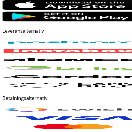
Leveransalternativ
Betalningsalternativ