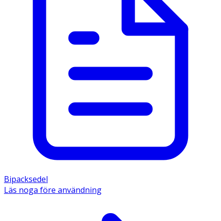
Bipacksedel
Läs noga före användning