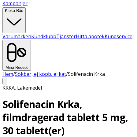
Kampanjer
Kloka Råd
Varumärken
Kundklubb
Tjänster
Hitta apotek
Kundservice
Mina Recept
Hem
/
Sökbar, ej köpb, ej kat
/
Solifenacin Krka
KRKA
,
Läkemedel
Solifenacin Krka,
filmdragerad tablett 5 mg,
30 tablett(er)