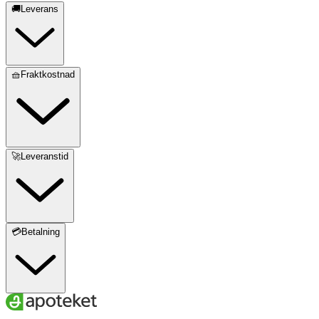
🚚Leverans
🧺Fraktkostnad
🚀Leveranstid
💳Betalning