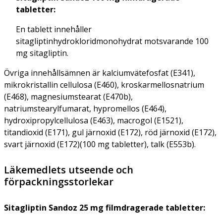
tabletter:
En tablett innehåller
sitagliptinhydrokloridmonohydrat motsvarande 100
mg sitagliptin.
Övriga innehållsämnen är kalciumvätefosfat (E341),
mikrokristallin cellulosa (E460), kroskarmellosnatrium
(E468), magnesiumstearat (E470b),
natriumstearylfumarat, hypromellos (E464),
hydroxipropylcellulosa (E463), macrogol (E1521),
titandioxid (E171), gul järnoxid (E172), röd järnoxid (E172),
svart järnoxid (E172)(100 mg tabletter), talk (E553b).
Läkemedlets utseende och
förpackningsstorlekar
Sitagliptin Sandoz 25 mg filmdragerade tabletter: