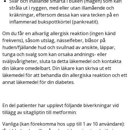
Svår och ihållande smärta i buken (magen) som kan
stråla ut i ryggen, med eller utan illamående och
kräkningar, eftersom dessa kan vara tecken på en
inflammerad bukspottkörtel (pankreatit).
Om du får en allvarlig allergisk reaktion (ingen känd
frekvens), såsom utslag, nässelfeber, blåsor på
huden/fjällande hud och svullnad av ansikte, läppar,
tunga och svalg som kan orsaka andnings- eller
sväljsvårigheter, sluta ta detta läkemedel och kontakta
din läkare omedelbart. Din läkare kan skriva ut ett
läkemedel för att behandla din allergiska reaktion och ett
annat läkemedel för din diabetes.
En del patienter har upplevt följande biverkningar vid
tillägg av sitagliptin till metformin:
Vanliga (kan förekomma hos upp till 1 av 10 användare):