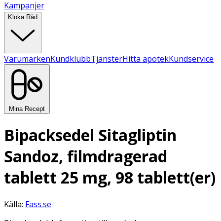
Kampanjer
Kloka Råd
Varumärken
Kundklubb
Tjänster
Hitta apotek
Kundservice
Mina Recept
Bipacksedel Sitagliptin
Sandoz, filmdragerad
tablett 25 mg, 98 tablett(er)
Källa:
Fass.se