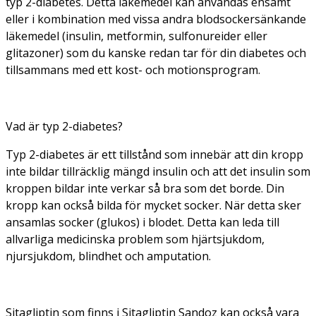
typ 2-diabetes. Detta läkemedel kan användas ensamt
eller i kombination med vissa andra blodsockersänkande
läkemedel (insulin, metformin, sulfonureider eller
glitazoner) som du kanske redan tar för din diabetes och
tillsammans med ett kost- och motionsprogram.
Vad är typ 2-diabetes?
Typ 2-diabetes är ett tillstånd som innebär att din kropp
inte bildar tillräcklig mängd insulin och att det insulin som
kroppen bildar inte verkar så bra som det borde. Din
kropp kan också bilda för mycket socker. När detta sker
ansamlas socker (glukos) i blodet. Detta kan leda till
allvarliga medicinska problem som hjärtsjukdom,
njursjukdom, blindhet och amputation.
Sitagliptin som finns i Sitagliptin Sandoz kan också vara