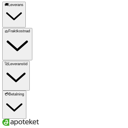
🚚Leverans
🧺Fraktkostnad
🚀Leveranstid
💳Betalning