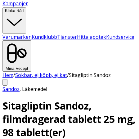
Kampanjer
Kloka Råd
Varumärken
Kundklubb
Tjänster
Hitta apotek
Kundservice
Mina Recept
Hem
/
Sökbar, ej köpb, ej kat
/
Sitagliptin Sandoz
Sandoz
,
Läkemedel
Sitagliptin Sandoz,
filmdragerad tablett 25 mg,
98 tablett(er)