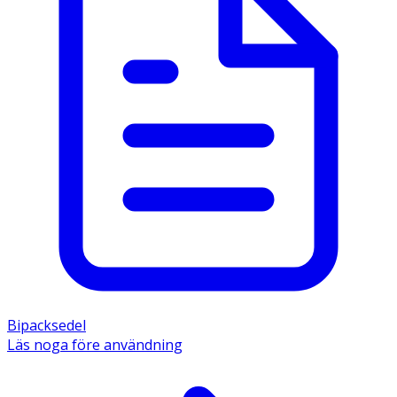
Bipacksedel
Läs noga före användning