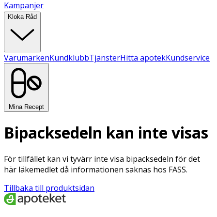
Kampanjer
Kloka Råd
Varumärken
Kundklubb
Tjänster
Hitta apotek
Kundservice
Mina Recept
Bipacksedeln kan inte visas
För tillfället kan vi tyvärr inte visa bipacksedeln för det
här läkemedlet då informationen saknas hos FASS.
Tillbaka till produktsidan