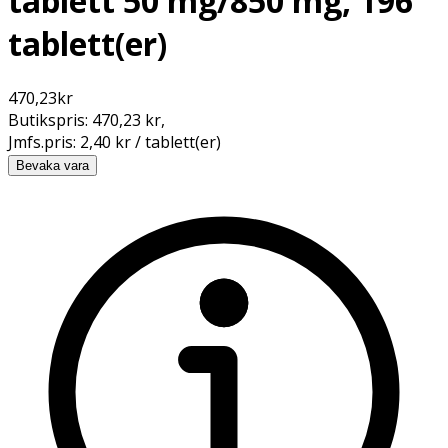
tablett 50 mg/850 mg, 196
tablett(er)
470,23
kr
Butikspris:
470,23 kr
,
Jmfs.pris:
2,40 kr / tablett(er)
Bevaka vara