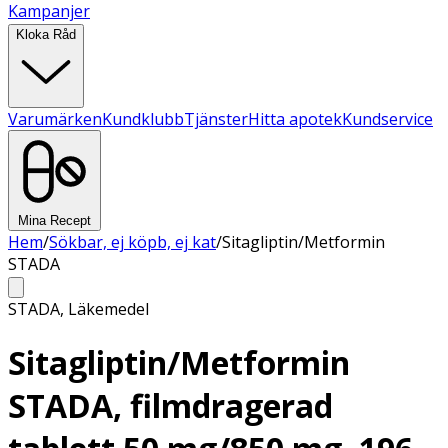
Kampanjer
Kloka Råd
Varumärken
Kundklubb
Tjänster
Hitta apotek
Kundservice
Mina Recept
Hem
/
Sökbar, ej köpb, ej kat
/
Sitagliptin/Metformin
STADA
STADA
,
Läkemedel
Sitagliptin/Metformin
STADA, filmdragerad