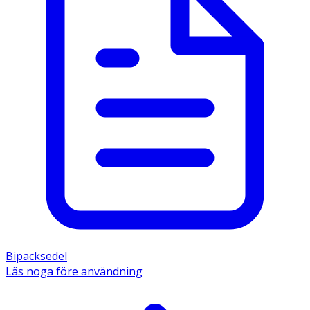
Bipacksedel
Läs noga före användning