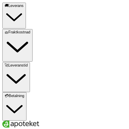
🚚Leverans
🧺Fraktkostnad
🚀Leveranstid
💳Betalning