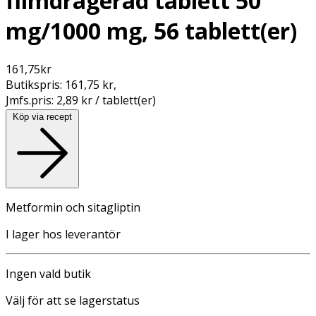
filmdragerad tablett 50
mg/1000 mg, 56 tablett(er)
161,75
kr
Butikspris:
161,75 kr
,
Jmfs.pris:
2,89 kr / tablett(er)
Köp via recept
Metformin och sitagliptin
I lager hos leverantör
Ingen vald butik
Välj för att se lagerstatus