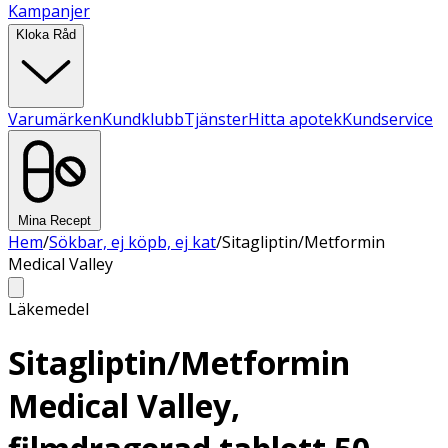
Kampanjer
Kloka Råd
Varumärken
Kundklubb
Tjänster
Hitta apotek
Kundservice
Mina Recept
Hem
/
Sökbar, ej köpb, ej kat
/
Sitagliptin/Metformin
Medical Valley
Läkemedel
Sitagliptin/Metformin
Medical Valley,