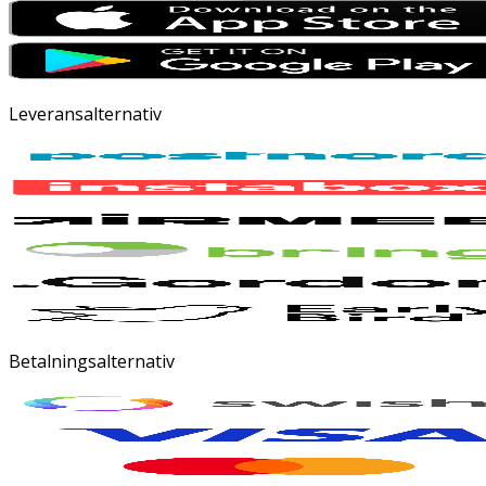
Leveransalternativ
Betalningsalternativ