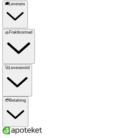
🚚Leverans
🧺Fraktkostnad
🚀Leveranstid
💳Betalning