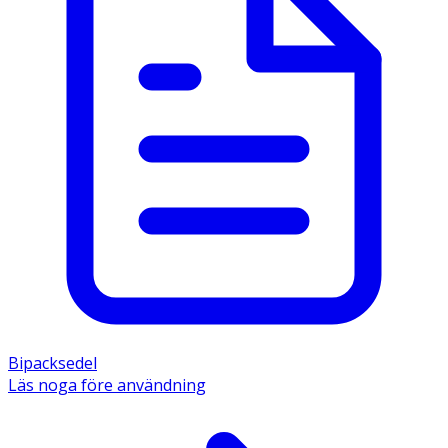
Bipacksedel
Läs noga före användning