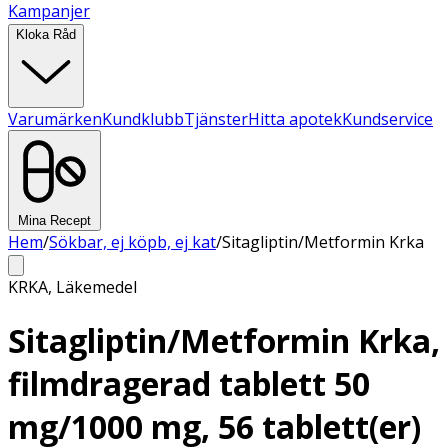
Kampanjer
Kloka Råd
Varumärken
Kundklubb
Tjänster
Hitta apotek
Kundservice
Mina Recept
Hem
/
Sökbar, ej köpb, ej kat
/
Sitagliptin/Metformin Krka
KRKA
,
Läkemedel
Sitagliptin/Metformin Krka,
filmdragerad tablett 50
mg/1000 mg, 56 tablett(er)