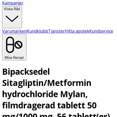
Kampanjer
Kloka Råd
Varumärken
Kundklubb
Tjänster
Hitta apotek
Kundservice
Mina Recept
Bipacksedel
Sitagliptin/Metformin
hydrochloride Mylan,
filmdragerad tablett 50
mg/1000 mg, 56 tablett(er)