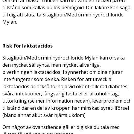
Om du får blåsor i huden kan det vara ett tecken på ett
tillstånd som kallas bullös pemfigoid. Din läkare kan säga
till dig att sluta ta Sitagliptin/Metformin hydrochloride
Mylan.
Risk för laktatacidos
Sitagliptin/Metformin hydrochloride Mylan kan orsaka
den mycket sällsynta, men mycket allvarliga,
biverkningen laktatacidos, i synnerhet om dina njurar
inte fungerar som de ska. Risken för att utveckla
laktatacidos är också förhöjd vid okontrollerad diabetes,
svåra infektioner, långvarig fasta eller alkoholintag,
uttorkning (se mer information nedan), leverproblem och
tillstånd där en del av kroppen har minskad syretillförsel
(bland annat akut svår hjärtsjukdom).
Om något av ovanstående gäller dig ska du tala med