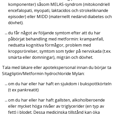
komponenter) såsom MELAS-syndrom (mitokondriell
encefalopati, myopati, laktacidos och strokeliknande
episoder) eller MIDD (maternellt nedärvd diabetes och
dövhet).
du får något av följande symtom efter att du har
påbörjat behandling med metformin: krampanfall,
nedsatta kognitiva förmågor, problem med
kroppsrörelser, symtom som tyder på nervskada (t.ex.
smärta eller domningar), migrän och dövhet.
Tala med läkare eller apotekspersonal innan du börjar ta
Sitagliptin/Metformin hydrochloride Mylan:
om du har eller har haft en sjukdom i bukspottkörteln
(t ex pankreatit)
om du har eller har haft gallsten, alkoholberoende
eller mycket höga nivåer av triglycerider (en typ av
fett) i blodet. Dessa medicinska tillstånd kan öka