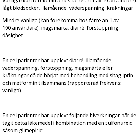
Vanliga (kan förekomma hos färre än 1 av 10 användare):
lågt blodsocker, illamående, väderspänning, kräkningar
Mindre vanliga (kan förekomma hos färre än 1 av
100 användare): magsmärta, diarré, förstoppning,
dåsighet
En del patienter har upplevt diarré, illamående,
väderspänning, förstoppning, magsmärta eller
kräkningar då de börjat med behandling med sitagliptin
och metformin tillsammans (rapporterad frekvens:
vanliga).
En del patienter har upplevt följande biverkningar när de
tagit detta läkemedel i kombination med en sulfonureid
såsom glimepirid: