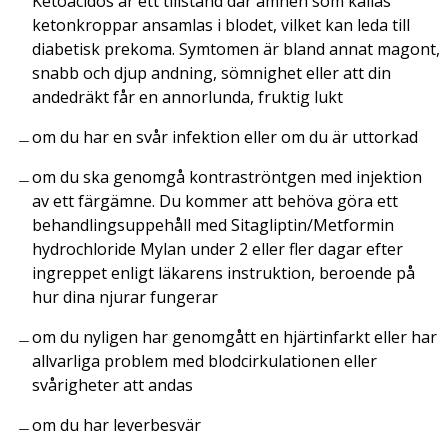
Ketoacidos är ett tillstånd där ämnen som kallas
ketonkroppar ansamlas i blodet, vilket kan leda till
diabetisk prekoma. Symtomen är bland annat magont,
snabb och djup andning, sömnighet eller att din
andedräkt får en annorlunda, fruktig lukt
om du har en svår infektion eller om du är uttorkad
om du ska genomgå kontraströntgen med injektion
av ett färgämne. Du kommer att behöva göra ett
behandlingsuppehåll med Sitagliptin/Metformin
hydrochloride Mylan under 2 eller fler dagar efter
ingreppet enligt läkarens instruktion, beroende på
hur dina njurar fungerar
om du nyligen har genomgått en hjärtinfarkt eller har
allvarliga problem med blodcirkulationen eller
svårigheter att andas
om du har leverbesvär