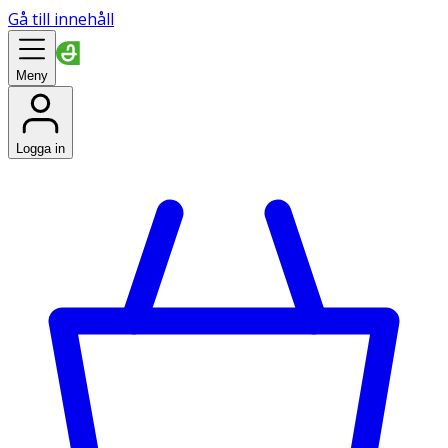
Gå till innehåll
Meny
Logga in