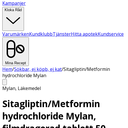
Kampanjer
Kloka Råd
Varumärken
Kundklubb
Tjänster
Hitta apotek
Kundservice
Mina Recept
Hem
/
Sökbar, ej köpb, ej kat
/
Sitagliptin/Metformin
hydrochloride Mylan
Mylan
,
Läkemedel
Sitagliptin/Metformin
hydrochloride Mylan,