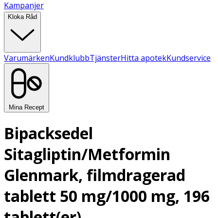
Kampanjer
Kloka Råd
Varumärken
Kundklubb
Tjänster
Hitta apotek
Kundservice
Mina Recept
Bipacksedel
Sitagliptin/Metformin
Glenmark, filmdragerad
tablett 50 mg/1000 mg, 196
tablett(er)