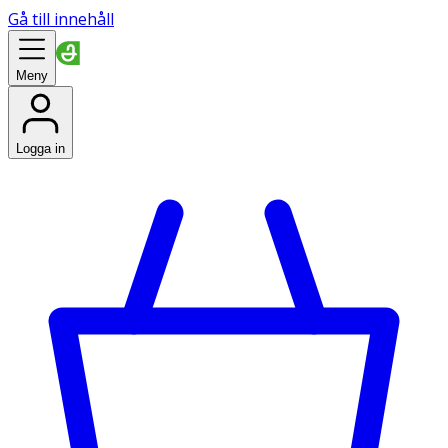
Gå till innehåll
Meny
Logga in