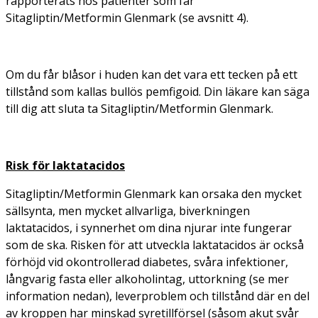
rapporterats hos patienter som får
Sitagliptin/Metformin Glenmark (se avsnitt 4).
Om du får blåsor i huden kan det vara ett tecken på ett
tillstånd som kallas bullös pemfigoid. Din läkare kan säga
till dig att sluta ta Sitagliptin/Metformin Glenmark.
Risk för laktatacidos
Sitagliptin/Metformin Glenmark kan orsaka den mycket
sällsynta, men mycket allvarliga, biverkningen
laktatacidos, i synnerhet om dina njurar inte fungerar
som de ska. Risken för att utveckla laktatacidos är också
förhöjd vid okontrollerad diabetes, svåra infektioner,
långvarig fasta eller alkoholintag, uttorkning (se mer
information nedan), leverproblem och tillstånd där en del
av kroppen har minskad syretillförsel (såsom akut svår