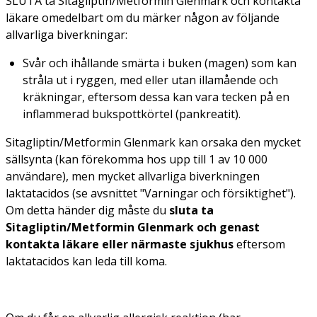
SLUTA ta Sitagliptin/Metformin Glenmark och kontakta
läkare omedelbart om du märker någon av följande
allvarliga biverkningar:
Svår och ihållande smärta i buken (magen) som kan
stråla ut i ryggen, med eller utan illamående och
kräkningar, eftersom dessa kan vara tecken på en
inflammerad bukspottkörtel (pankreatit).
Sitagliptin/Metformin Glenmark kan orsaka den mycket
sällsynta (kan förekomma hos upp till 1 av 10 000
användare), men mycket allvarliga biverkningen
laktatacidos (se avsnittet "Varningar och försiktighet").
Om detta händer dig måste du
sluta ta
Sitagliptin/Metformin Glenmark och genast
kontakta läkare eller närmaste sjukhus
eftersom
laktatacidos kan leda till koma.