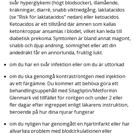
svår hyperglykemi (högt blodsocker), illamående,
kräkningar, diarré, snabb viktnedgång, laktatacidos
(se "Risk för laktatacidos" nedan) eller ketoacidos.
Ketoacidos är ett tillstånd där ämnen som kallas
ketonkroppar ansamlas i blodet, vilket kan leda till
diabetisk prekoma. Symtomen är bland annat magont,
snabb och djup andning, sömnighet eller att din
andedräkt får en annorlunda, fruktig lukt.
om du har en svår infektion eller om du är uttorkad
om du ska genomgå kontraströntgen med injektion
av ett färgämne. Du kommer att behöva göra ett
behandlingsuppehåll med Sitagliptin/Metformin
Glenmark vid tillfället för röntgen och under 2 eller
fler dagar efter ingreppet enligt läkarens instruktion,
beroende på hur dina njurar fungerar
om du nyligen har genomgått en hjärtinfarkt eller har
allvarliga problem med blodcirkulationen eller