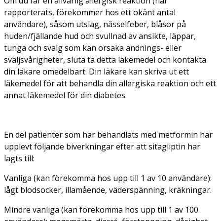
Om du får en allvarlig allergisk reaktion (har
rapporterats, förekommer hos ett okänt antal
användare), såsom utslag, nässelfeber, blåsor på
huden/fjällande hud och svullnad av ansikte, läppar,
tunga och svalg som kan orsaka andnings- eller
sväljsvårigheter, sluta ta detta läkemedel och kontakta
din läkare omedelbart. Din läkare kan skriva ut ett
läkemedel för att behandla din allergiska reaktion och ett
annat läkemedel för din diabetes.
En del patienter som har behandlats med metformin har
upplevt följande biverkningar efter att sitagliptin har
lagts till:
Vanliga (kan förekomma hos upp till 1 av 10 användare):
lågt blodsocker, illamående, väderspänning, kräkningar.
Mindre vanliga (kan förekomma hos upp till 1 av 100