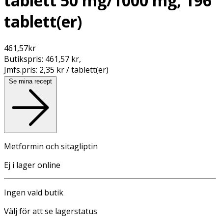
tablett 50 mg/1000 mg, 196
tablett(er)
461,57
kr
Butikspris:
461,57 kr
,
Jmfs.pris:
2,35 kr / tablett(er)
Se mina recept
Metformin och sitagliptin
Ej i lager online
Ingen vald butik
Välj för att se lagerstatus