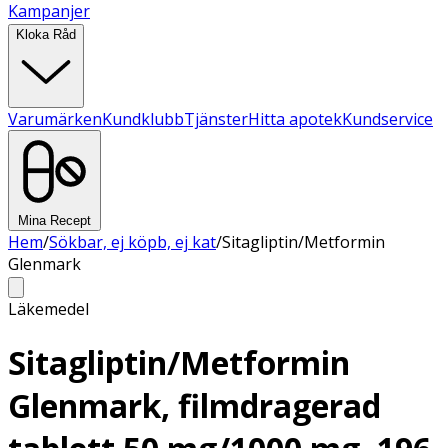
Kampanjer
Kloka Råd
Varumärken
Kundklubb
Tjänster
Hitta apotek
Kundservice
Mina Recept
Hem
/
Sökbar, ej köpb, ej kat
/
Sitagliptin/Metformin
Glenmark
Läkemedel
Sitagliptin/Metformin
Glenmark, filmdragerad