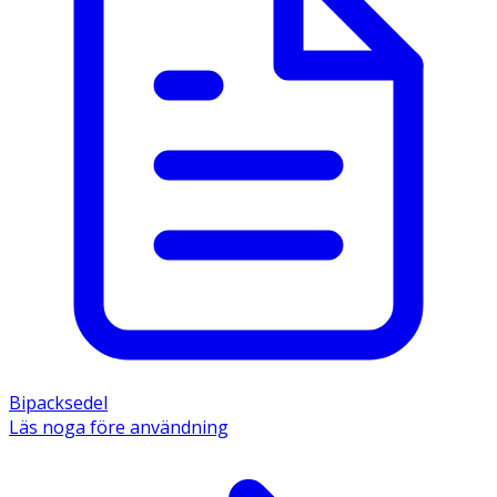
Bipacksedel
Läs noga före användning