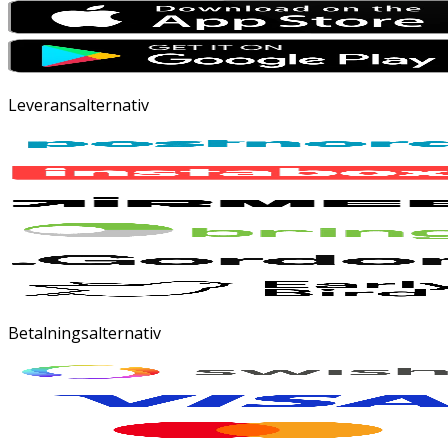
Leveransalternativ
Betalningsalternativ