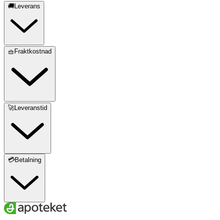
🚚Leverans
🧺Fraktkostnad
🚀Leveranstid
💳Betalning