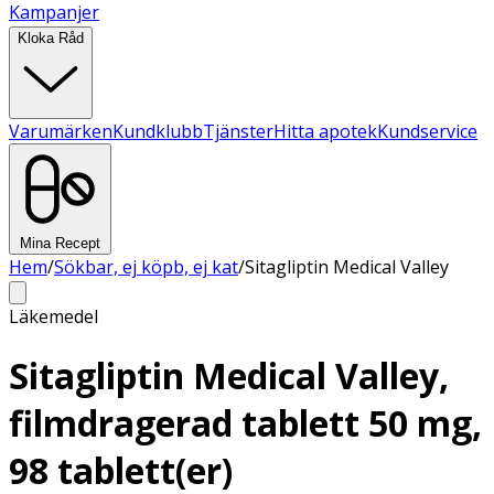
Kampanjer
Kloka Råd
Varumärken
Kundklubb
Tjänster
Hitta apotek
Kundservice
Mina Recept
Hem
/
Sökbar, ej köpb, ej kat
/
Sitagliptin Medical Valley
Läkemedel
Sitagliptin Medical Valley,
filmdragerad tablett 50 mg,
98 tablett(er)