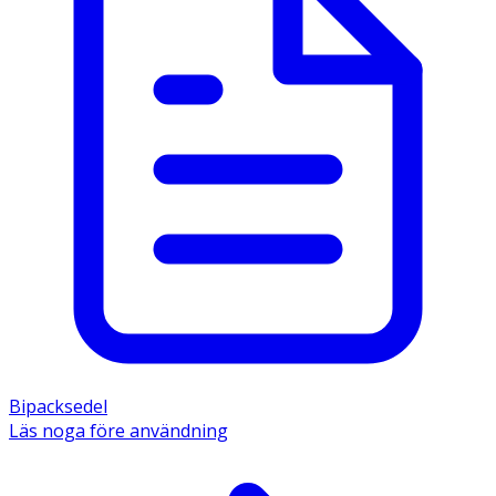
Bipacksedel
Läs noga före användning