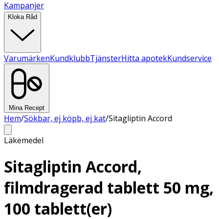
Kampanjer
Kloka Råd
Varumärken
Kundklubb
Tjänster
Hitta apotek
Kundservice
Mina Recept
Hem
/
Sökbar, ej köpb, ej kat
/
Sitagliptin Accord
Läkemedel
Sitagliptin Accord,
filmdragerad tablett 50 mg,
100 tablett(er)