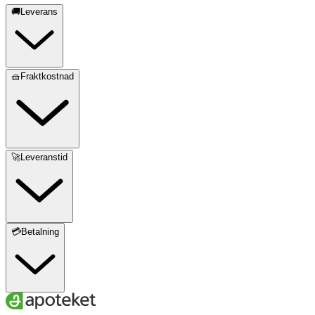
🚚Leverans
🧺Fraktkostnad
🚀Leveranstid
💳Betalning