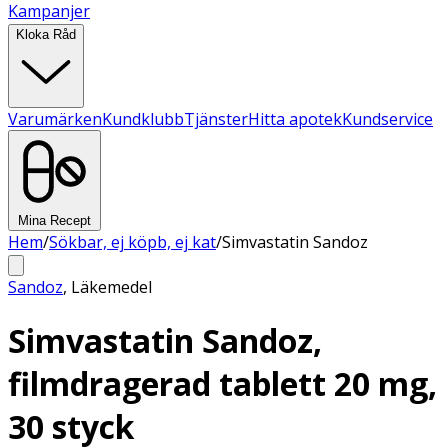
Kampanjer
Kloka Råd
Varumärken
Kundklubb
Tjänster
Hitta apotek
Kundservice
Mina Recept
Hem
/
Sökbar, ej köpb, ej kat
/
Simvastatin Sandoz
Sandoz
,
Läkemedel
Simvastatin Sandoz,
filmdragerad tablett 20 mg,
30 styck