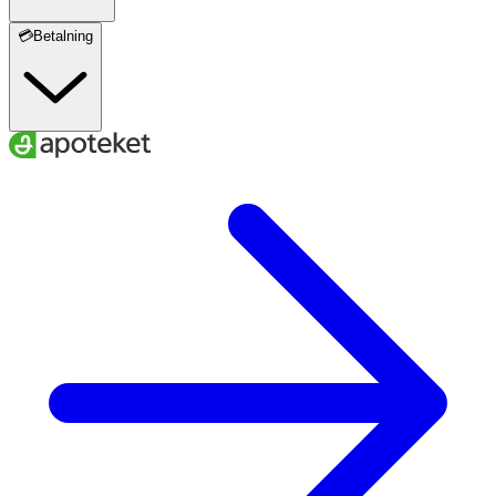
💳Betalning