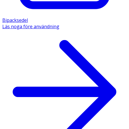
Bipacksedel
Läs noga före användning