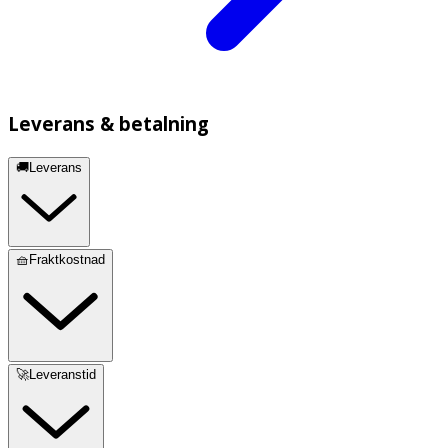
Leverans & betalning
🚚Leverans
🧺Fraktkostnad
🚀Leveranstid