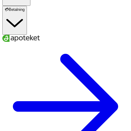
💳Betalning