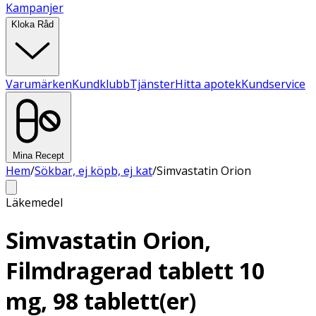
Kampanjer
Kloka Råd
Varumärken
Kundklubb
Tjänster
Hitta apotek
Kundservice
Mina Recept
Hem
/
Sökbar, ej köpb, ej kat
/
Simvastatin Orion
Läkemedel
Simvastatin Orion,
Filmdragerad tablett 10
mg, 98 tablett(er)