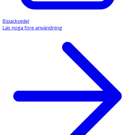
Bipacksedel
Läs noga före användning