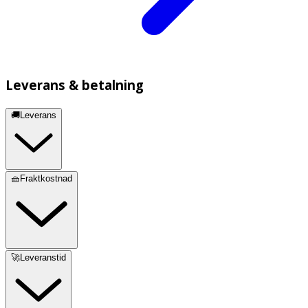
Leverans & betalning
🚚Leverans
🧺Fraktkostnad
🚀Leveranstid