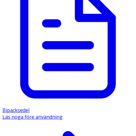
Bipacksedel
Läs noga före användning