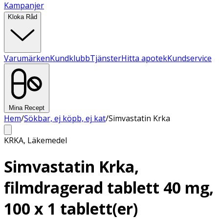
Kampanjer
Kloka Råd
Varumärken
Kundklubb
Tjänster
Hitta apotek
Kundservice
Mina Recept
Hem
/
Sökbar, ej köpb, ej kat
/
Simvastatin Krka
KRKA
,
Läkemedel
Simvastatin Krka,
filmdragerad tablett 40 mg,
100 x 1 tablett(er)