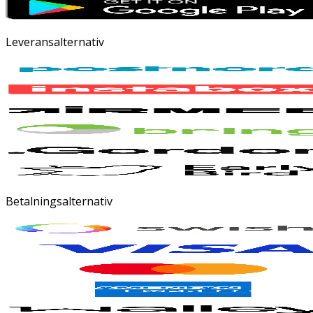
Leveransalternativ
Betalningsalternativ