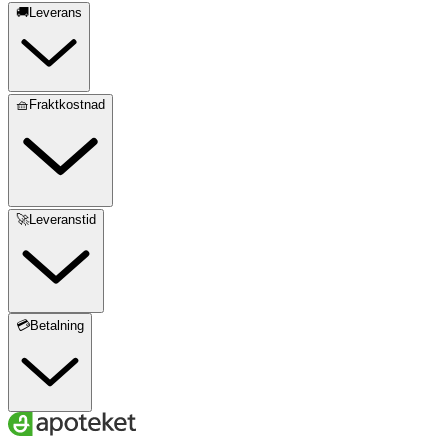
🚚Leverans
🧺Fraktkostnad
🚀Leveranstid
💳Betalning