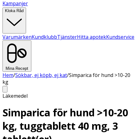
Kampanjer
Kloka Råd
Varumärken
Kundklubb
Tjänster
Hitta apotek
Kundservice
Mina Recept
Hem
/
Sökbar, ej köpb, ej kat
/
Simparica för hund >10-20
kg
Läkemedel
Simparica för hund >10-20
kg, tuggtablett 40 mg, 3