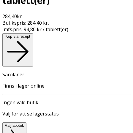
tablett(er)
284,40
kr
Butikspris:
284,40 kr
,
Jmfs.pris:
94,80 kr / tablett(er)
Köp via recept
Sarolaner
Finns i lager online
Ingen vald butik
Välj för att se lagerstatus
Välj apotek