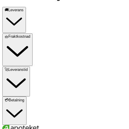
🚚Leverans
🧺Fraktkostnad
🚀Leveranstid
💳Betalning