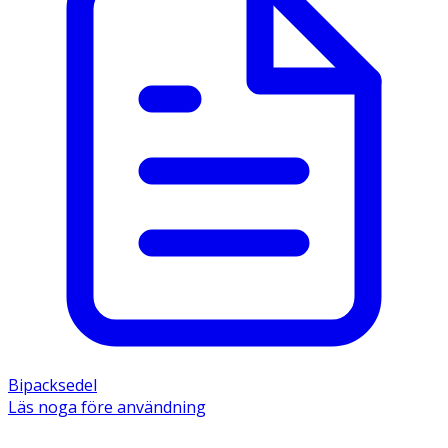
Bipacksedel
Läs noga före användning