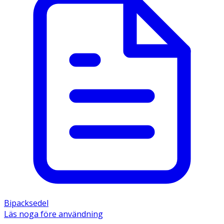
Bipacksedel
Läs noga före användning