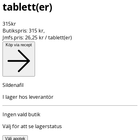
tablett(er)
315
kr
Butikspris:
315 kr
,
Jmfs.pris:
26,25 kr / tablett(er)
Köp via recept
Sildenafil
I lager hos leverantör
Ingen vald butik
Välj för att se lagerstatus
Välj apotek