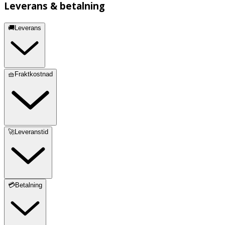
Leverans & betalning
🚚Leverans
🧺Fraktkostnad
🚀Leveranstid
💳Betalning