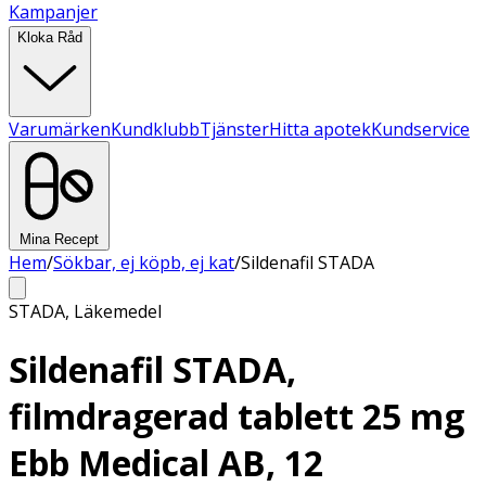
Kampanjer
Kloka Råd
Varumärken
Kundklubb
Tjänster
Hitta apotek
Kundservice
Mina Recept
Hem
/
Sökbar, ej köpb, ej kat
/
Sildenafil STADA
STADA
,
Läkemedel
Sildenafil STADA,
filmdragerad tablett 25 mg
Ebb Medical AB, 12