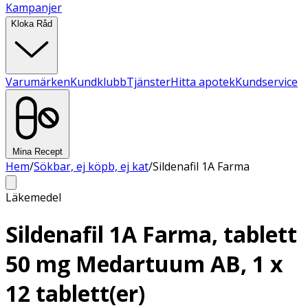
Kampanjer
Kloka Råd
Varumärken
Kundklubb
Tjänster
Hitta apotek
Kundservice
Mina Recept
Hem
/
Sökbar, ej köpb, ej kat
/
Sildenafil 1A Farma
Läkemedel
Sildenafil 1A Farma, tablett
50 mg Medartuum AB, 1 x
12 tablett(er)