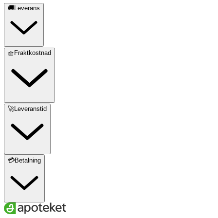
🚚Leverans
🧺Fraktkostnad
🚀Leveranstid
💳Betalning