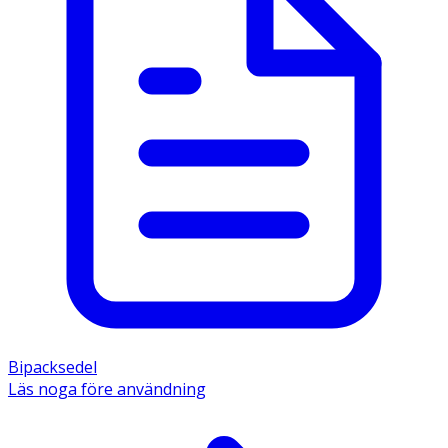
Bipacksedel
Läs noga före användning