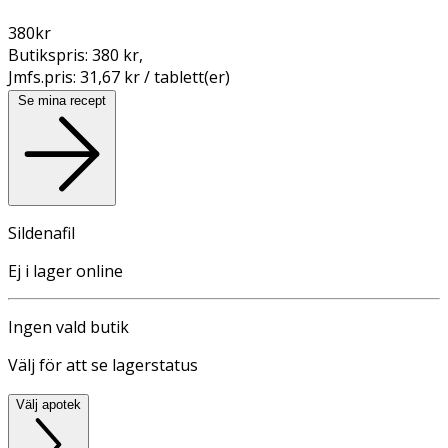
380
kr
Butikspris:
380 kr
,
Jmfs.pris:
31,67 kr / tablett(er)
Se mina recept
Sildenafil
Ej i lager online
Ingen vald butik
Välj för att se lagerstatus
Välj apotek