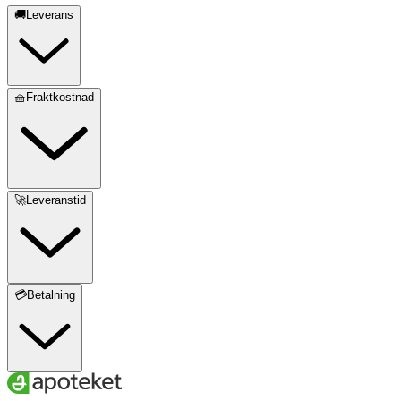
🚚Leverans
🧺Fraktkostnad
🚀Leveranstid
💳Betalning