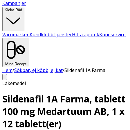
Kampanjer
Kloka Råd
Varumärken
Kundklubb
Tjänster
Hitta apotek
Kundservice
Mina Recept
Hem
/
Sökbar, ej köpb, ej kat
/
Sildenafil 1A Farma
Läkemedel
Sildenafil 1A Farma, tablett
100 mg Medartuum AB, 1 x
12 tablett(er)