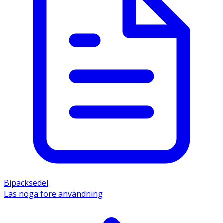
Bipacksedel
Läs noga före användning