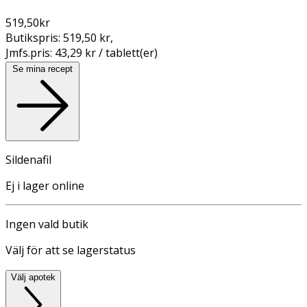
519,50
kr
Butikspris:
519,50 kr
,
Jmfs.pris:
43,29 kr / tablett(er)
Se mina recept
Sildenafil
Ej i lager online
Ingen vald butik
Välj för att se lagerstatus
Välj apotek