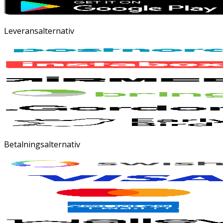
Leveransalternativ
Betalningsalternativ