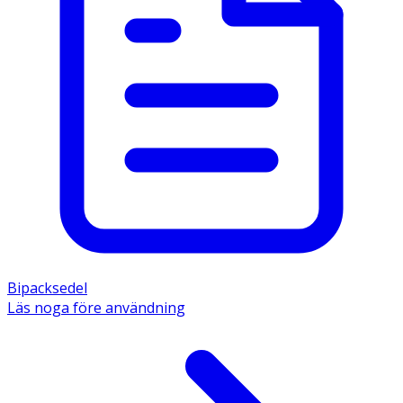
Bipacksedel
Läs noga före användning