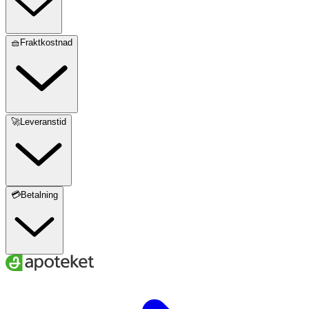
🧺Fraktkostnad
🚀Leveranstid
💳Betalning