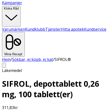
Kampanjer
Kloka Råd
Varumärken
Kundklubb
Tjänster
Hitta apotek
Kundservice
Mina Recept
Hem
/
Sökbar, ej köpb, ej kat
/
SIFROL®
Läkemedel
SIFROL, depottablett 0,26
mg, 100 tablett(er)
311,83
kr