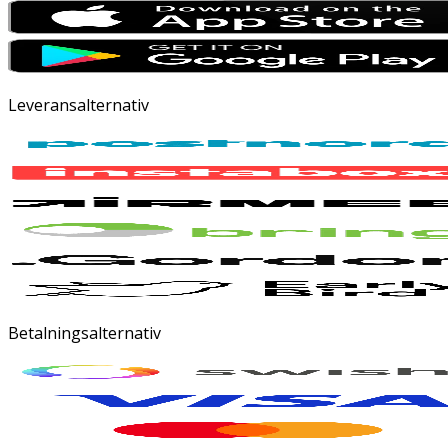
Leveransalternativ
Betalningsalternativ