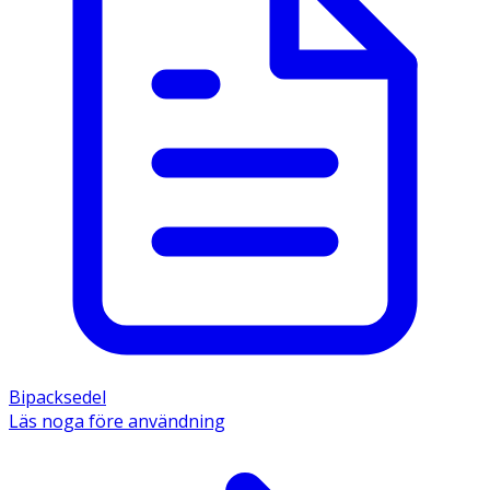
Bipacksedel
Läs noga före användning