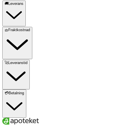
🚚Leverans
🧺Fraktkostnad
🚀Leveranstid
💳Betalning