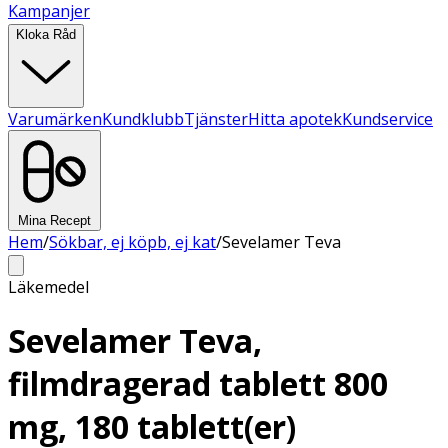
Kampanjer
Kloka Råd
Varumärken
Kundklubb
Tjänster
Hitta apotek
Kundservice
Mina Recept
Hem
/
Sökbar, ej köpb, ej kat
/
Sevelamer Teva
Läkemedel
Sevelamer Teva,
filmdragerad tablett 800
mg, 180 tablett(er)