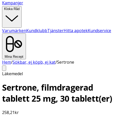
Kampanjer
Kloka Råd
Varumärken
Kundklubb
Tjänster
Hitta apotek
Kundservice
Mina Recept
Hem
/
Sökbar, ej köpb, ej kat
/
Sertrone
Läkemedel
Sertrone, filmdragerad
tablett 25 mg, 30 tablett(er)
258,21
kr