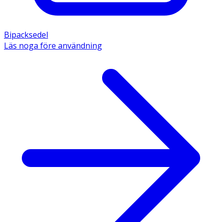
Bipacksedel
Läs noga före användning