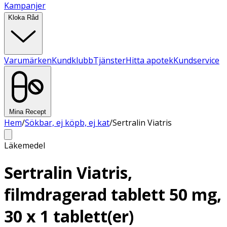
Kampanjer
Kloka Råd
Varumärken
Kundklubb
Tjänster
Hitta apotek
Kundservice
Mina Recept
Hem
/
Sökbar, ej köpb, ej kat
/
Sertralin Viatris
Läkemedel
Sertralin Viatris,
filmdragerad tablett 50 mg,
30 x 1 tablett(er)