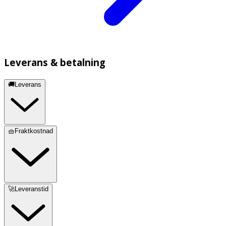
Leverans & betalning
🚚Leverans
🧺Fraktkostnad
🚀Leveranstid