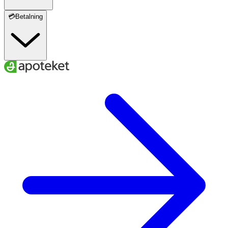
💳Betalning