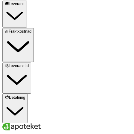
🚚Leverans
🧺Fraktkostnad
🚀Leveranstid
💳Betalning