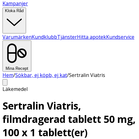
Kampanjer
Kloka Råd
Varumärken
Kundklubb
Tjänster
Hitta apotek
Kundservice
Mina Recept
Hem
/
Sökbar, ej köpb, ej kat
/
Sertralin Viatris
Läkemedel
Sertralin Viatris,
filmdragerad tablett 50 mg,
100 x 1 tablett(er)