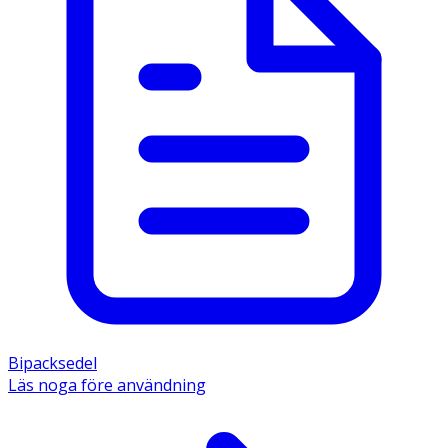
Bipacksedel
Läs noga före användning