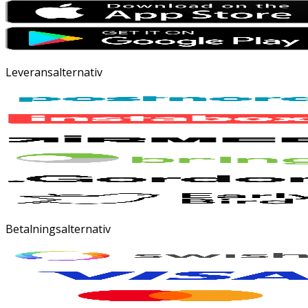
Leveransalternativ
Betalningsalternativ