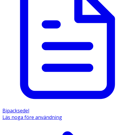
Bipacksedel
Läs noga före användning