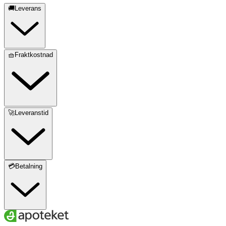
🚚Leverans
🧺Fraktkostnad
🚀Leveranstid
💳Betalning