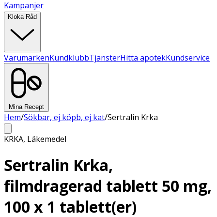
Kampanjer
Kloka Råd
Varumärken
Kundklubb
Tjänster
Hitta apotek
Kundservice
Mina Recept
Hem
/
Sökbar, ej köpb, ej kat
/
Sertralin Krka
KRKA
,
Läkemedel
Sertralin Krka,
filmdragerad tablett 50 mg,
100 x 1 tablett(er)