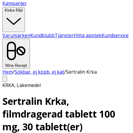
Kampanjer
Kloka Råd
Varumärken
Kundklubb
Tjänster
Hitta apotek
Kundservice
Mina Recept
Hem
/
Sökbar, ej köpb, ej kat
/
Sertralin Krka
KRKA
,
Läkemedel
Sertralin Krka,
filmdragerad tablett 100
mg, 30 tablett(er)