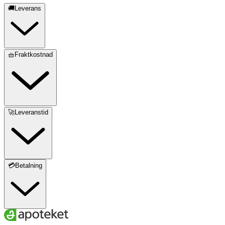
🚚Leverans
🧺Fraktkostnad
🚀Leveranstid
💳Betalning