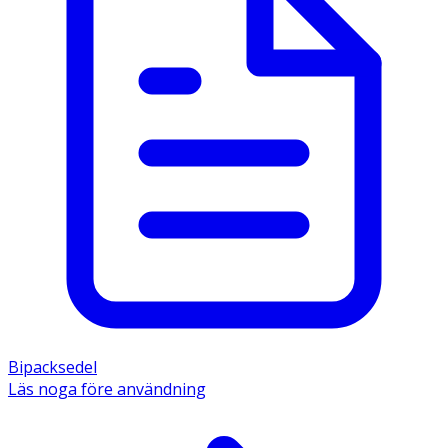
Bipacksedel
Läs noga före användning