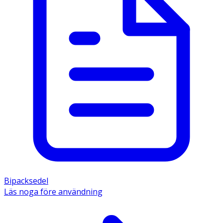
Bipacksedel
Läs noga före användning