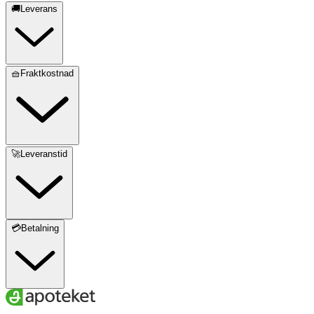
🚚Leverans
🧺Fraktkostnad
🚀Leveranstid
💳Betalning