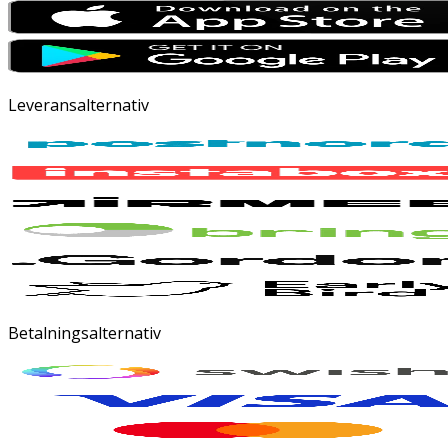
Leveransalternativ
Betalningsalternativ