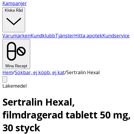
Kampanjer
Kloka Råd
Varumärken
Kundklubb
Tjänster
Hitta apotek
Kundservice
Mina Recept
Hem
/
Sökbar, ej köpb, ej kat
/
Sertralin Hexal
Läkemedel
Sertralin Hexal,
filmdragerad tablett 50 mg,
30 styck