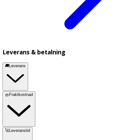
Leverans & betalning
🚚Leverans
🧺Fraktkostnad
🚀Leveranstid