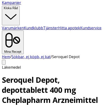
Kampanjer
Kloka Råd
Varumärken
Kundklubb
Tjänster
Hitta apotek
Kundservice
Mina Recept
Hem
/
Sökbar, ej köpb, ej kat
/
Seroquel Depot
Läkemedel
Seroquel Depot,
depottablett 400 mg
Cheplapharm Arzneimittel