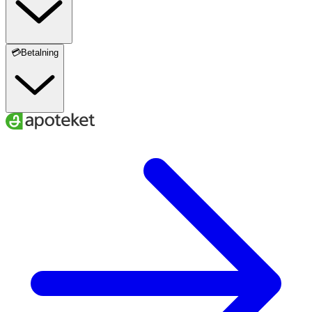
💳Betalning