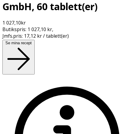
GmbH, 60 tablett(er)
1 027,10
kr
Butikspris:
1 027,10 kr
,
Jmfs.pris:
17,12 kr / tablett(er)
Se mina recept