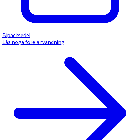
Bipacksedel
Läs noga före användning