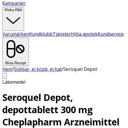
Kampanjer
Kloka Råd
Varumärken
Kundklubb
Tjänster
Hitta apotek
Kundservice
Mina Recept
Hem
/
Sökbar, ej köpb, ej kat
/
Seroquel Depot
Läkemedel
Seroquel Depot,
depottablett 300 mg
Cheplapharm Arzneimittel