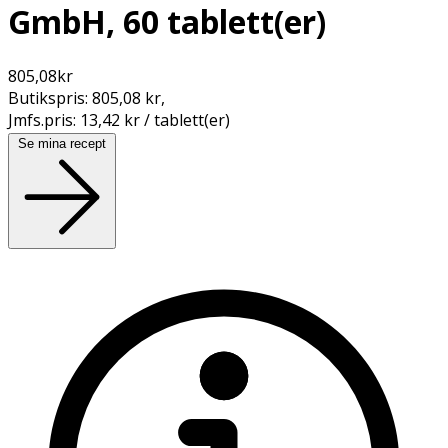
GmbH, 60 tablett(er)
805,08
kr
Butikspris:
805,08 kr
,
Jmfs.pris:
13,42 kr / tablett(er)
Se mina recept