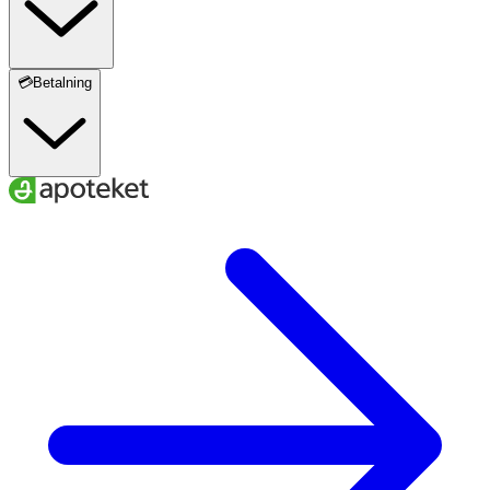
💳Betalning