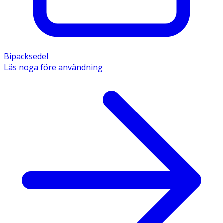
Bipacksedel
Läs noga före användning