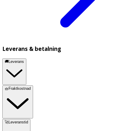
Leverans & betalning
🚚Leverans
🧺Fraktkostnad
🚀Leveranstid