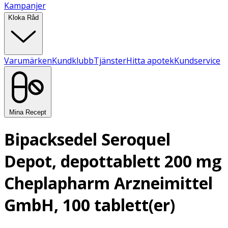
Kampanjer
Kloka Råd
Varumärken
Kundklubb
Tjänster
Hitta apotek
Kundservice
Mina Recept
Bipacksedel Seroquel
Depot, depottablett 200 mg
Cheplapharm Arzneimittel
GmbH, 100 tablett(er)