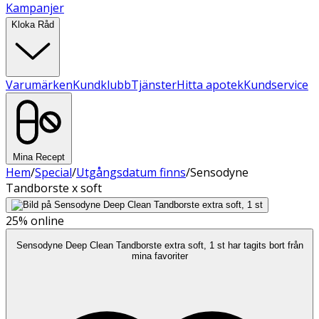
Kampanjer
Kloka Råd
Varumärken
Kundklubb
Tjänster
Hitta apotek
Kundservice
Mina Recept
Hem
/
Special
/
Utgångsdatum finns
/
Sensodyne
Tandborste x soft
25%
online
Sensodyne Deep Clean Tandborste extra soft, 1 st har tagits bort från
mina favoriter