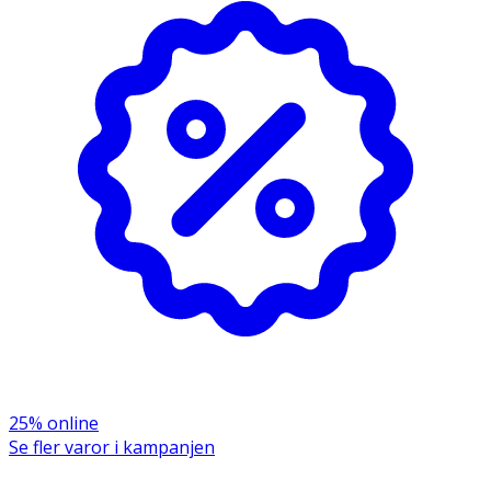
- Borsta tänderna i minst 2 minuter, två gånger dagligen.
- Det är rekommenderat att byta tandborste var tredje
månad.
- Extra soft.
Innehåll
1 tandborste medföljer.
25% online
Se fler varor i kampanjen