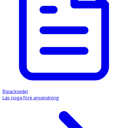
Bipacksedel
Läs noga före användning