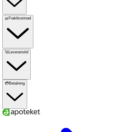
🧺Fraktkostnad
🚀Leveranstid
💳Betalning