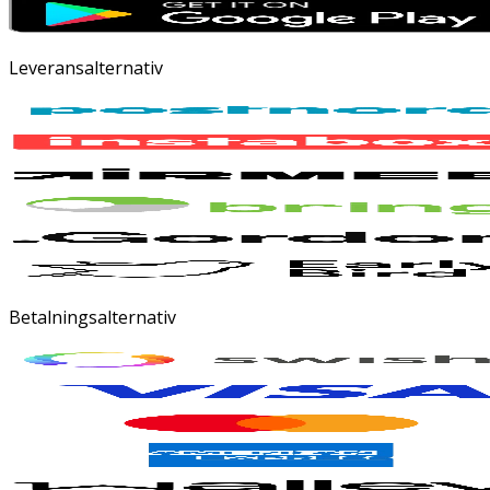
Leveransalternativ
Betalningsalternativ