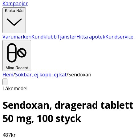
Kampanjer
Kloka Råd
Varumärken
Kundklubb
Tjänster
Hitta apotek
Kundservice
Mina Recept
Hem
/
Sökbar, ej köpb, ej kat
/
Sendoxan
Läkemedel
Sendoxan, dragerad tablett
50 mg, 100 styck
487
kr