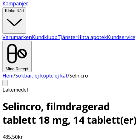
Kampanjer
Kloka Råd
Varumärken
Kundklubb
Tjänster
Hitta apotek
Kundservice
Mina Recept
Hem
/
Sökbar, ej köpb, ej kat
/
Selincro
Läkemedel
Selincro, filmdragerad
tablett 18 mg, 14 tablett(er)
485,50
kr