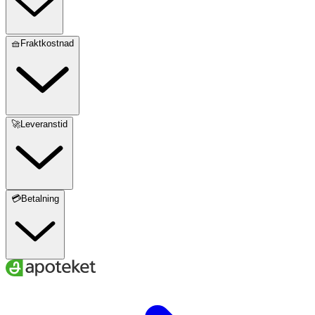
🧺Fraktkostnad
🚀Leveranstid
💳Betalning