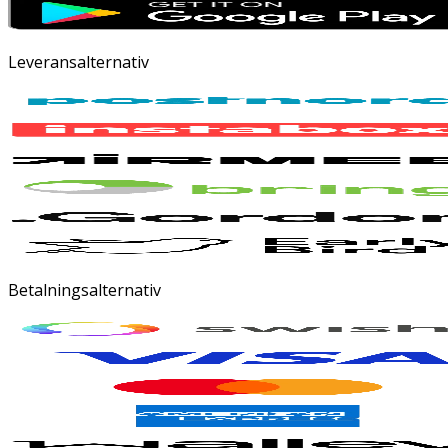
Leveransalternativ
Betalningsalternativ