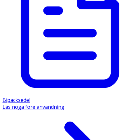
Bipacksedel
Läs noga före användning