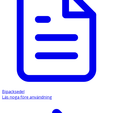
Bipacksedel
Läs noga före användning