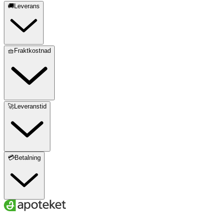
🚚Leverans
🧺Fraktkostnad
🚀Leveranstid
💳Betalning