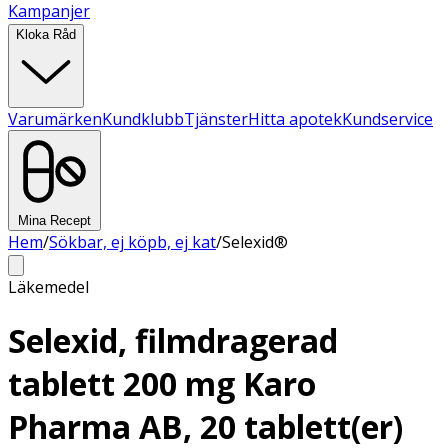
Kampanjer
Kloka Råd
Varumärken
Kundklubb
Tjänster
Hitta apotek
Kundservice
Mina Recept
Hem
/
Sökbar, ej köpb, ej kat
/
Selexid®
Läkemedel
Selexid, filmdragerad
tablett 200 mg Karo
Pharma AB, 20 tablett(er)