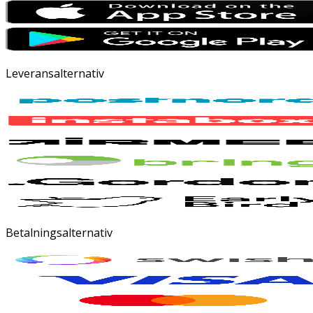
Leveransalternativ
Betalningsalternativ