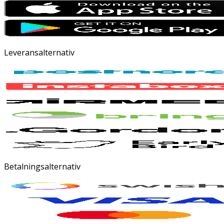
Leveransalternativ
Betalningsalternativ