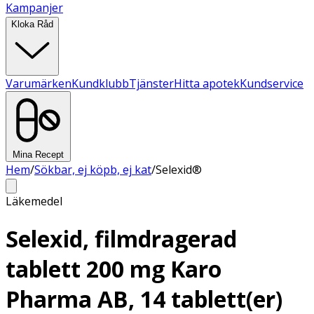
Kampanjer
Kloka Råd
Varumärken
Kundklubb
Tjänster
Hitta apotek
Kundservice
Mina Recept
Hem
/
Sökbar, ej köpb, ej kat
/
Selexid®
Läkemedel
Selexid, filmdragerad
tablett 200 mg Karo
Pharma AB, 14 tablett(er)