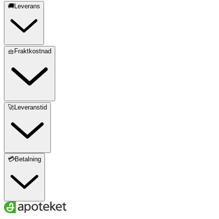
🚚Leverans
🧺Fraktkostnad
🚀Leveranstid
💳Betalning