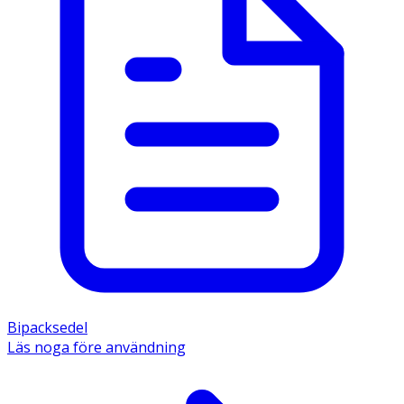
Bipacksedel
Läs noga före användning