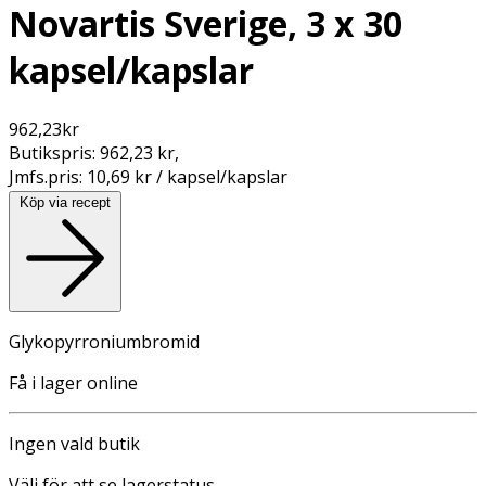
Novartis Sverige, 3 x 30
kapsel/kapslar
962,23
kr
Butikspris:
962,23 kr
,
Jmfs.pris:
10,69 kr / kapsel/kapslar
Köp via recept
Glykopyrroniumbromid
Få i lager online
Ingen vald butik
Välj för att se lagerstatus