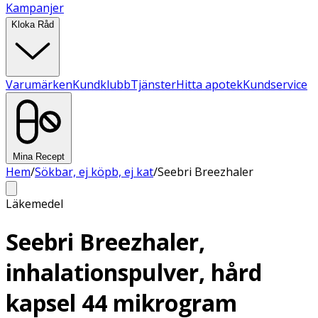
Kampanjer
Kloka Råd
Varumärken
Kundklubb
Tjänster
Hitta apotek
Kundservice
Mina Recept
Hem
/
Sökbar, ej köpb, ej kat
/
Seebri Breezhaler
Läkemedel
Seebri Breezhaler,
inhalationspulver, hård
kapsel 44 mikrogram