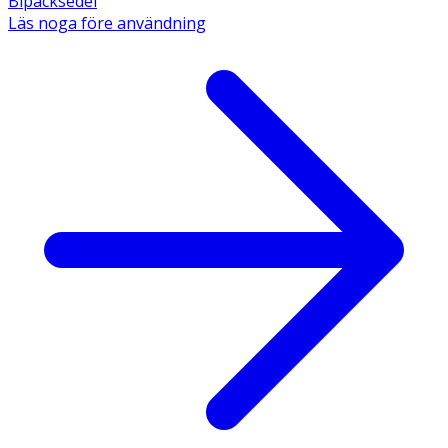
Bipacksedel
Läs noga före användning