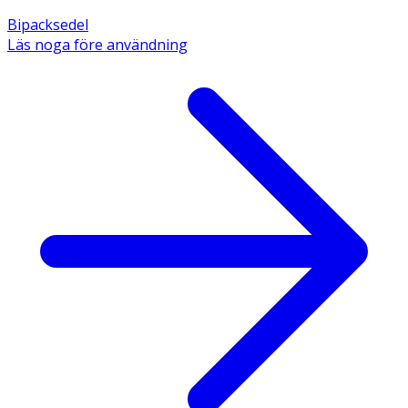
Bipacksedel
Läs noga före användning