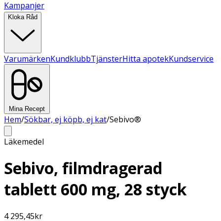
Kampanjer
Kloka Råd
Varumärken
Kundklubb
Tjänster
Hitta apotek
Kundservice
Mina Recept
Hem
/
Sökbar, ej köpb, ej kat
/
Sebivo®
Läkemedel
Sebivo, filmdragerad
tablett 600 mg, 28 styck
4 295,45
kr